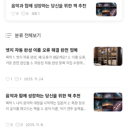
음악과 함께 성장하는 당신을 위한 책 추천
0
0
조회
1
분류 전체보기
주요 글 목록
엣지 자동 완성 이름 오류 해결 완전 정복
글 내용
목차 1. 엣지 자동 완성, 왜 오류가 생길까요? 2. 이름 오류,
가장 흔한 원인들 3. 저장된 자동 완성 항목 직접 수정하기
4. 엣지 데이터 완전 초기화로 해결하는 방법 5. 이름이 틀
릴 때 빠르게 대처하는 팁 6. 프로필 동기화 문제 점검하기
작성시간
1
1
2025. 11. 24.
7. 엣지 업데이트로 오류 방지하기 8. 그래도 해결되지 않
을 때, 다음 단계는? 엣지 자동 완성의 오작동 원인 파악하
기Microsoft Edge 브라우저를 사용하다 보면, 자주 입
음악과 함께 성장하는 당신을 위한 책 추천
력하는 단어나 문구가 자동으로 완성되는 편리한 기능이
글 내용
있습니다. 하지만 때로는 이 자동 완성 기능이 예상치 못한
목차 1. 나의 음악적 여정을 시작하는 입문서 2. 특정 장르
오류를 일으키곤 합니다. 특히 자주 입력해야 하는 이름이
의 깊이를 파고드는 책들 3. 음악 이론, 악기 연주 실력을
나 고유 명사가 잘못된 단어로 완성되어 불편함을 겪는 경
키워주는 책 4. 음악가의 삶과 영감을 얻는 이야기 5. 나의
우가 많습니다. 이러한 엣지 자동 완성 이름 ..
플레이리스트를 풍성하게 만들 추천 도서 음악 이론의 기
작성시간
0
0
2025. 11. 8.
초를 다지다음악을 제대로 이해하고 즐기기 위해서는 기본