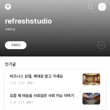
검색하기
티스토리
refreshstudio
구독자
0
구독하기
신고하기 레이어
열기
인기글
비즈니스 모델, 제대로 알고 가세요
0
0
조회
1
요즘 제 마음을 사로잡은 사회 이슈 이야기
0
1
조회
1