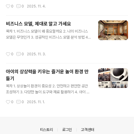
건강한 식단은 뇌의 염증을 줄이고 신경 전달 물질의 생성
청 시 유의사항 5. 정책금융 활용 사례 살펴보기 6. 정책금
작성시간
0
0
2025. 11. 4.
을 돕는..
융, 왜 활용해야 할까요 7. 정책금융 지원 대상별 특징 8. 정
책금융 성공 사례 분석 9. 정책금융 추가 정보 얻는 법 정책
금융이란 무엇이며 왜 중요할까정책금융은 정부가 경제 정
비즈니스 모델, 제대로 알고 가세요
책 목표를 달성하기 위해 특정 산업이나 분야에 자금을 지
글 내용
목차 1. 비즈니스 모델이 왜 중요할까요 2. 나의 비즈니스
원하는 금융을 말합니다. 단순히 시중은행 대출과 달리, 국
모델은 무엇인가 3. 성공적인 비즈니스 모델 분석 방법 4.
가 경제 활성화, 신산업 육성, 일자리 창출 등 사회적 가치
자주 보이는 비즈니스 모델 유형 5. 미래를 위한 비즈니스
실현을 목표로 합니다. 예를 들어, 중소기업의 창업 및 경영
모델 점검 비즈니스 모델이란 무엇인가비즈니스 모델은 단
안정, 기술 개발 지원, 에너지 효율 개선 사업 등이 정책금
작성시간
0
0
2025. 11. 3.
순히 제품이나 서비스를 판매하는 것을 넘어, 기업이 어떻
융의 대표적인 활용 사례입니다. 정책금융을 잘..
게 가치를 창출하고, 전달하며, 최종적으로 수익을 얻는지
를 설명하는 총체적인 그림입니다. 마치 사업의 설계도와
아이의 상상력을 키우는 즐거운 놀이 환경 만
같다고 할 수 있죠. 어떤 고객에게 어떤 가치를 제공할 것인
들기
지, 그리고 그 과정에서 발생하는 비용과 수익은 어떻게 관
글 내용
리할 것인지에 대한 명확한 답을 제시해야 합니다. 좋은 비
목차 1. 상상놀이 환경의 중요성 2. 안전하고 편안한 공간
즈니스 모델은 복잡한 시장 환경 속에서도 기업이 성장하
조성하기 3. 다양한 놀이 도구와 재료 활용하기 4. 아이 주
고 지속 가능한 경쟁 우위를 확보하는 데 필수적인 역할을
도의 놀이 존중하기 5. 어른의 역할과 격려 6. 상상놀이 환
작성시간
0
0
2025. 11. 1.
합니다. 핵심 가치 ..
경, 집에서 쉽게 실천하기 안전하고 자극적인 놀이 공간 조
성하기아이의 상상력이 마음껏 펼쳐질 수 있도록 돕는 상
상놀이환경을 만들기 위해서는 무엇보다 안전하고 아이의
흥미를 자극할 수 있는 공간을 조성하는 것이 중요합니다.
단순히 장난감을 늘어놓는 것을 넘어, 아이가 스스로 탐색
의안내
티스토리
로그인
고객센터
하고 새로운 놀이를 발견할 수 있도록 유도하는 환경이 필