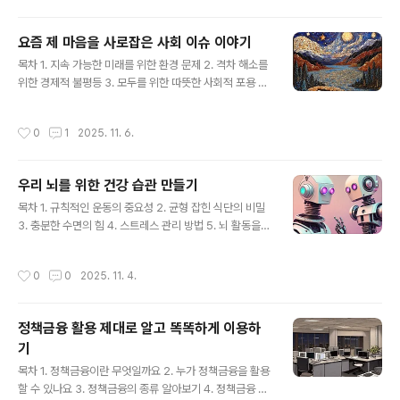
적인 이론을 아는 것이 중요합니다. 악보 읽는 법부터 시작
해서 화음, 리듬, 멜로디의 원리까지, 이 책은 음악 초심자
요즘 제 마음을 사로잡은 사회 이슈 이야기
도 쉽게 접근할 수 있도록 구성되어 있습니다. 딱딱하게 느
글 내용
껴질 수 있는 이론을 쉽고 재미있게 설명해주어, 마치 친구
목차 1. 지속 가능한 미래를 위한 환경 문제 2. 격차 해소를
에게 배우는 듯한 편안함을 선사합니다. 음악 이론의 기초
위한 경제적 불평등 3. 모두를 위한 따뜻한 사회적 포용 4.
를 튼튼하게 다지고 싶은 분들에게 이 책은 훌륭한 길잡이
급변하는 기술과 윤리적 딜레마 5. 건강한 삶을 위한 의료
가 되어줄 것입니다. 기본적인 개념을 이해하면 악기를 연
및 보건 이슈 6. 미래 교육의 방향성과 변화 7. 공동체의 가
작성시간
0
1
2025. 11. 6.
주하거나 작곡을 ..
치와 시민 참여 8. 국제 사회와 평화로운 공존 지속 가능한
미래를 위한 변화요즘 가장 큰 관심을 두고 지켜보는 사회
이슈는 바로 지속 가능한 미래를 위한 다양한 노력들입니
우리 뇌를 위한 건강 습관 만들기
다. 기후 변화, 환경 오염, 자원 고갈 등 우리가 직면한 문제
글 내용
들이 점점 심각해지고 있음을 느끼면서, 어떻게 하면 미래
목차 1. 규칙적인 운동의 중요성 2. 균형 잡힌 식단의 비밀
세대에게 더 나은 환경을 물려줄 수 있을지에 대한 고민이
3. 충분한 수면의 힘 4. 스트레스 관리 방법 5. 뇌 활동을
깊어지고 있습니다. 이는 단순히 환경 문제에 국한되는 것
자극하는 활동들 균형 잡힌 식단과 영양 섭취우리 뇌는 우
이 아니라, 경제, 사회, 기술 등 여러 분야에..
리가 섭취하는 음식으로부터 직접적인 영향을 받습니다.
작성시간
0
0
2025. 11. 4.
뇌 건강을 위해서는 항산화 성분이 풍부한 채소와 과일, 오
메가-3 지방산이 풍부한 등푸른 생선, 통곡물 등 뇌 기능에
필수적인 영양소가 풍부한 식품을 꾸준히 섭취하는 것이
정책금융 활용 제대로 알고 똑똑하게 이용하
중요합니다. 예를 들어, 블루베리는 뇌 세포 보호에 도움을
기
주고, 호두는 인지 기능 향상에 긍정적인 영향을 줄 수 있습
글 내용
니다. 가공식품이나 설탕이 많이 들어간 음식은 뇌 기능 저
목차 1. 정책금융이란 무엇일까요 2. 누가 정책금융을 활용
하의 원인이 될 수 있으므로 섭취를 줄이는 것이 좋습니다.
할 수 있나요 3. 정책금융의 종류 알아보기 4. 정책금융 신